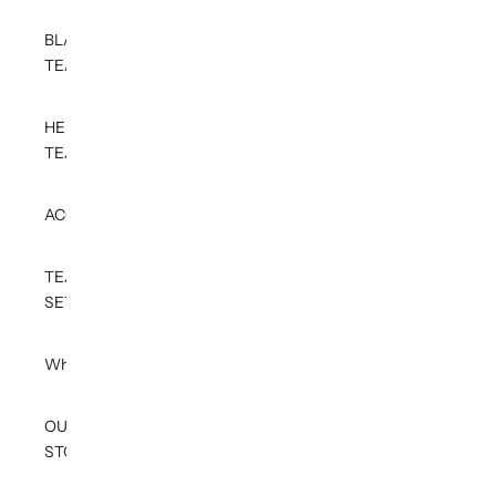
BLACK
TEA
HERBAL
TEA
ACCESSORIES
TEA
SETS
Wholesale
OUR
STORY