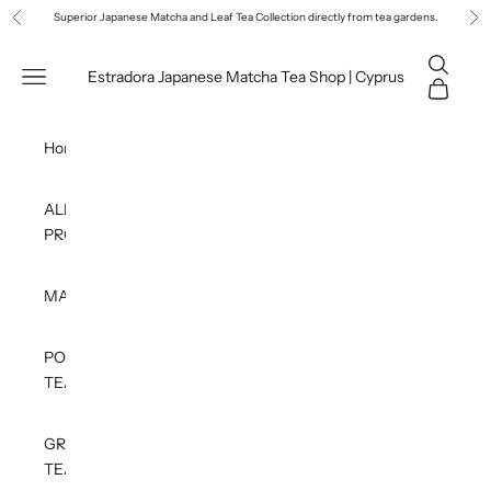
Skip to content
Superior Japanese Matcha and Leaf Tea Collection directly from tea gardens.
Previous
Ne
Open sea
Open navigation menu
Estradora Japanese Matcha Tea Shop | Cyprus
Open car
Home
ALL
PRODUCTS
MATCHA
POWDERED
TEAS
GREEN
TEA